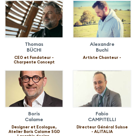
Thomas
Alexandre
BÜCHI
Buchi
CEO et Fondateur -
Artiste Chanteur -
Charpente Concept
Boris
Fabio
Calame
CAMPITELLI
Designer et Ecologue,
Directeur Général Suisse
Atelier Boris Calame SGD
- ALITALIA