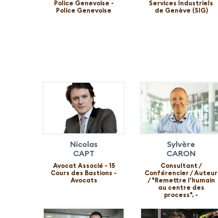
Police Genevoise -
Services Industriels
Police Genevoise
de Genève (SIG)
Nicolas
Sylvère
CAPT
CARON
Avocat Associé - 15
Consultant /
Cours des Bastions -
Conférencier / Auteur
Avocats
/ "Remettre l'humain
au centre des
process". -