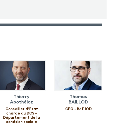
Thierry
Thomas
Apothéloz
BAILLOD
Conseiller d’Etat
CEO - BɅ111OD
chargé du DCS -
Département de la
cohésion sociale