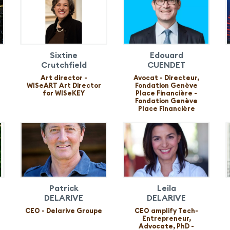
Sixtine
Edouard
Crutchfield
CUENDET
Art director -
Avocat - Directeur,
WISeART Art Director
Fondation Genève
for WISeKEY
Place Financière -
Fondation Genève
Place Financière
Patrick
Leila
DELARIVE
DELARIVE
CEO - Delarive Groupe
CEO amplify Tech-
Entrepreneur,
Advocate, PhD -