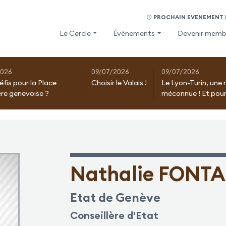
PROCHAIN EVENEMENT D
Le Cercle
Évènements
Devenir memb
2026
09/07/2026
09/07/2026
éfis pour la Place
Choisir le Valais !
Le Lyon-Turin, une 
ère genevoise ?
méconnue ! Et pour
Nathalie FONT
Etat de Genève
Conseillère d'Etat