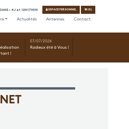
ESPACE PERSONNEL
(0)
ANS : 4J et 12H17MIN
re
Actualités
Antennes
Contact
07/07/2026
réalisation
Radieux été à Vous !
tant !
ANET