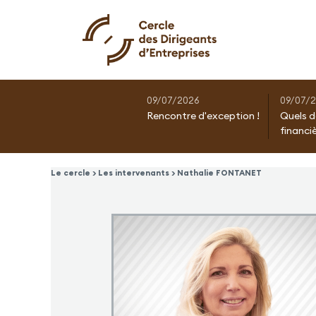
09/07/2026
09/07/
Rencontre d'exception !
Quels d
financi
Le cercle > Les intervenants > Nathalie FONTANET