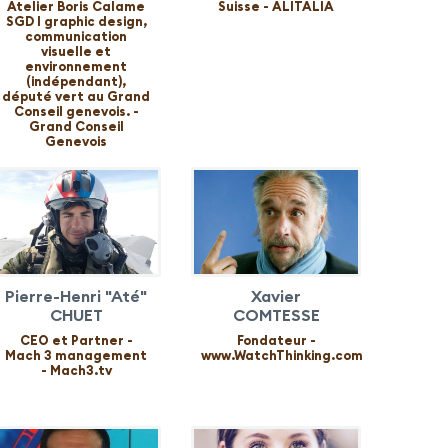
Atelier Boris Calame
Suisse - ALITALIA
SGD l graphic design,
communication
visuelle et
environnement
(indépendant),
député vert au Grand
Conseil genevois. -
Grand Conseil
Genevois
Pierre-Henri "Até"
Xavier
CHUET
COMTESSE
CEO et Partner -
Fondateur -
Mach 3 management
www.WatchThinking.com
- Mach3.tv