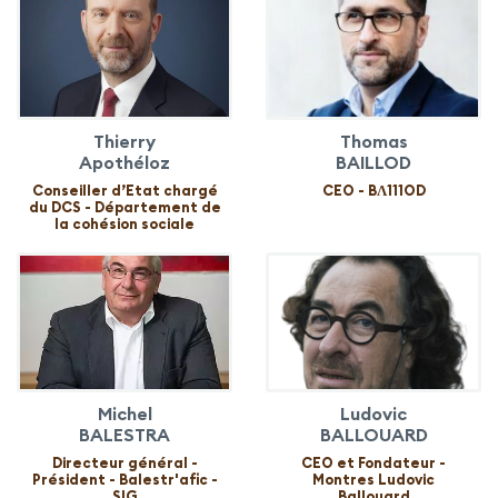
Thierry
Thomas
Apothéloz
BAILLOD
Conseiller d’Etat chargé
CEO - BɅ111OD
du DCS - Département de
la cohésion sociale
Michel
Ludovic
BALESTRA
BALLOUARD
Directeur général -
CEO et Fondateur -
Président - Balestr'afic -
Montres Ludovic
SIG
Ballouard