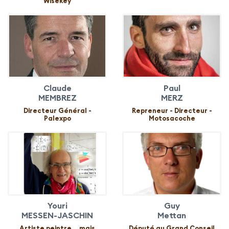
Wisekey
Claude
Paul
MEMBREZ
MERZ
Directeur Général -
Repreneur - Directeur -
Palexpo
Motosacoche
Youri
Guy
MESSEN-JASCHIN
Mettan
Artiste peintre... mais
Député au Grand Conseil