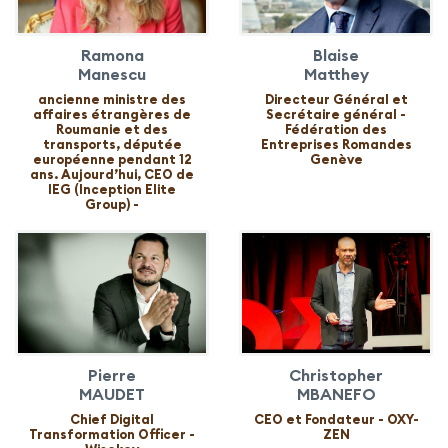
Ramona
Blaise
Manescu
Matthey
ancienne ministre des
Directeur Général et
affaires étrangères de
Secrétaire général -
Roumanie et des
Fédération des
transports, députée
Entreprises Romandes
européenne pendant 12
Genève
ans. Aujourd’hui, CEO de
IEG (Inception Elite
Group) -
Pierre
Christopher
MAUDET
MBANEFO
Chief Digital
CEO et Fondateur - OXY-
Transformation Officer -
ZEN