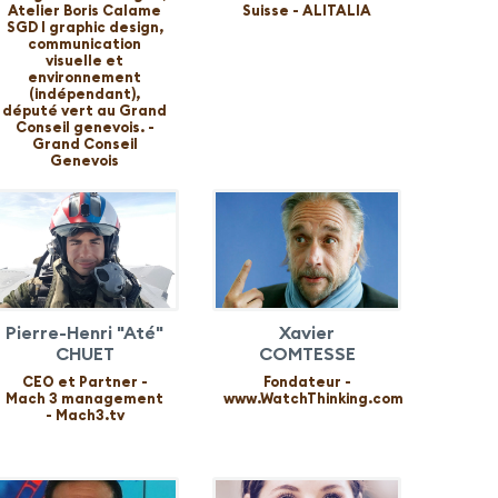
Atelier Boris Calame
Suisse - ALITALIA
SGD l graphic design,
communication
visuelle et
environnement
(indépendant),
député vert au Grand
Conseil genevois. -
Grand Conseil
Genevois
Pierre-Henri "Até"
Xavier
CHUET
COMTESSE
CEO et Partner -
Fondateur -
Mach 3 management
www.WatchThinking.com
- Mach3.tv