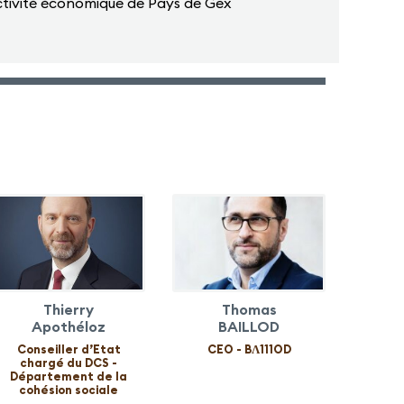
ractivité économique de Pays de Gex
Thierry
Thomas
Apothéloz
BAILLOD
Conseiller d’Etat
CEO - BɅ111OD
chargé du DCS -
Département de la
cohésion sociale