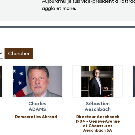
Aujourd'hui je suis vice-président à l’att
agglo et maire.
:
Charles
Sébastien
ADAMS
Aeschbach
Democratics Abroad -
Directeur Aeschbach
1904 - GenèveAvenue
et Chaussures
Aeschbach SA