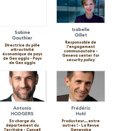
Isabelle
Sabine
Gillet
Gauthier
Responsable de
Directrice du pôle
l'engagement
attractivité
communautaire -
économique de pays
Geneva center for
de Gex agglo - Pays
security policy
de Gex agglo
Antonio
Frédéric
HODGERS
Hohl
En charge du
Producteur... entre
département du
autres ! - La Revue
Territoire - Conseil
Genevoise