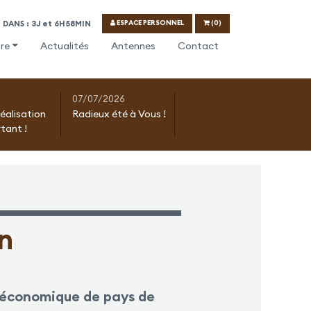
ESPACE PERSONNEL
(0)
DANS : 3J et 6H58MIN
re
Actualités
Antennes
Contact
07/07/2026
réalisation
Radieux été à Vous !
tant !
n
é économique de pays de