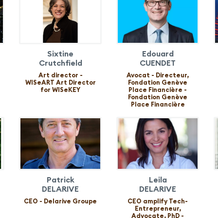
Sixtine
Edouard
Crutchfield
CUENDET
Art director -
Avocat - Directeur,
WISeART Art Director
Fondation Genève
for WISeKEY
Place Financière -
Fondation Genève
Place Financière
Patrick
Leila
DELARIVE
DELARIVE
CEO - Delarive Groupe
CEO amplify Tech-
Entrepreneur,
Advocate, PhD -