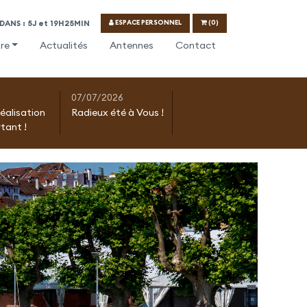
ESPACE PERSONNEL
(0)
ANS : 5J et 19H25MIN
re
Actualités
Antennes
Contact
07/07/2026
réalisation
Radieux été à Vous !
tant !