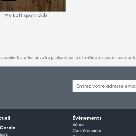
My Loft sport club
us souhaitez afficher votre publicité sur le site n'hésitez pas à nous cont
cueil
Évènements
Séries
 Cercle
Conférenciers
eurs