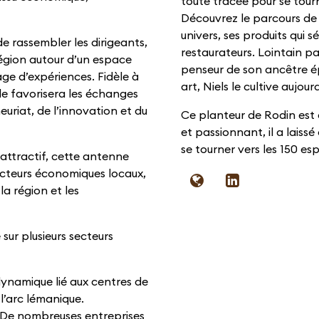
toute tracée pour se tourne
Découvrez le parcours de N
univers, ses produits qui s
e rassembler les dirigeants,
restaurateurs. Lointain pa
égion autour d’un espace
penseur de son ancêtre ép
age d’expériences. Fidèle à
art, Niels le cultive aujo
lle favorisera les échanges
uriat, de l’innovation et du
Ce planteur de Rodin est
et passionnant, il a laiss
se tourner vers les 150 esp
 attractif, cette antenne
 acteurs économiques locaux,
la région et les
sur plusieurs secteurs
ynamique lié aux centres de
l’arc lémanique.
– De nombreuses entreprises