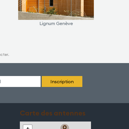
Lignum Genève
acter.
Carte des antennes