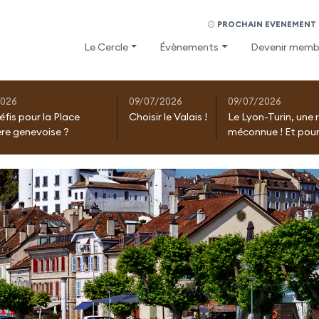
PROCHAIN EVENEMENT D
Le Cercle
Évènements
Devenir memb
2026
09/07/2026
09/07/2026
éfis pour la Place
Choisir le Valais !
Le Lyon-Turin, une 
ère genevoise ?
méconnue ! Et pour