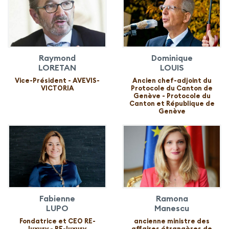
Raymond
Dominique
LORETAN
LOUIS
Vice-Président - AVEVIS-
Ancien chef-adjoint du
VICTORIA
Protocole du Canton de
Genève - Protocole du
Canton et République de
Genève
Fabienne
Ramona
LUPO
Manescu
Fondatrice et CEO RE-
ancienne ministre des
luxury - RE-luxury
affaires étrangères de