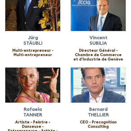
Jürg
Vincent
STÄUBLI
SUBILIA
Multi-entrepreneur -
Directeur Général -
Multi-entrepreneur
Chambre de Commerce
et d'Industrie de Genève
Rafaela
Bernard
TANNER
THELLIER
Artiste - Peintre -
CEO - Precognition
Danseuse -
Consulting
Entrepreneure - Artiste -