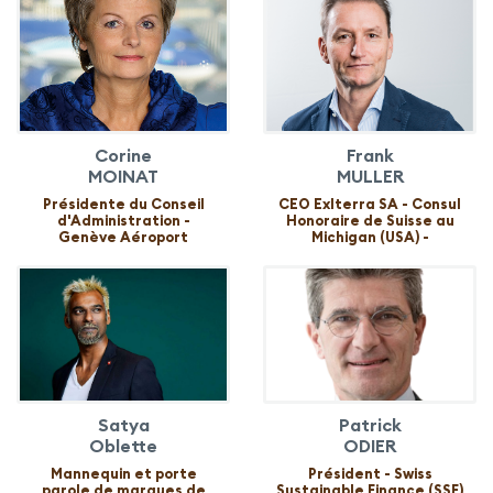
Corine
Frank
MOINAT
MULLER
Présidente du Conseil
CEO Exlterra SA - Consul
d'Administration -
Honoraire de Suisse au
Genève Aéroport
Michigan (USA) -
Satya
Patrick
Oblette
ODIER
Mannequin et porte
Président - Swiss
parole de marques de
Sustainable Finance (SSF)