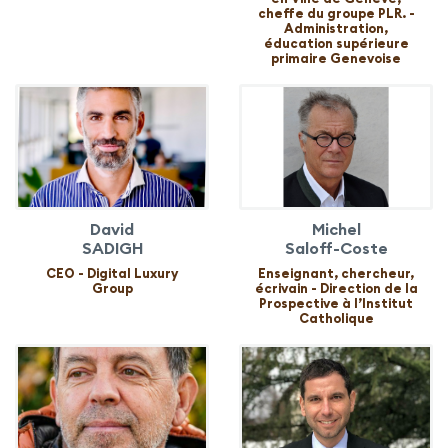
cheffe du groupe PLR. -
Administration,
éducation supérieure
primaire Genevoise
David
Michel
SADIGH
Saloff-Coste
CEO - Digital Luxury
Enseignant, chercheur,
Group
écrivain - Direction de la
Prospective à l’Institut
Catholique