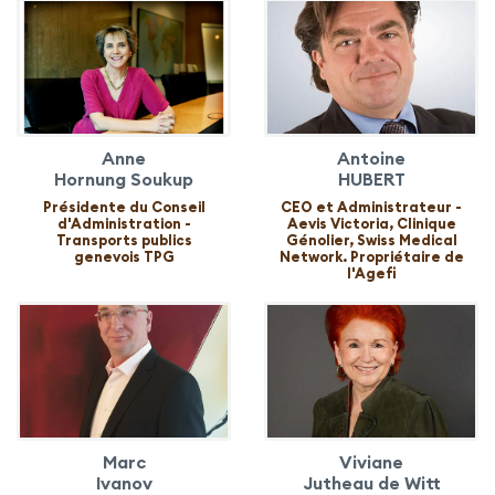
Anne
Antoine
Hornung Soukup
HUBERT
Présidente du Conseil
CEO et Administrateur -
d'Administration -
Aevis Victoria, Clinique
Transports publics
Génolier, Swiss Medical
genevois TPG
Network. Propriétaire de
l'Agefi
Marc
Viviane
Ivanov
Jutheau de Witt