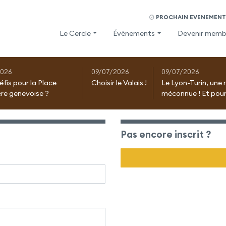
PROCHAIN EVENEMENT 
Le Cercle
Évènements
Devenir memb
2026
09/07/2026
09/07/2026
éfis pour la Place
Choisir le Valais !
Le Lyon-Turin, une 
ère genevoise ?
méconnue ! Et pour
Pas encore inscrit ?