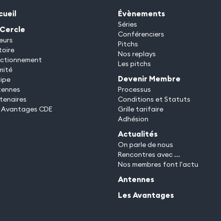
cueil
Évènements
Séries
 Cercle
Conférenciers
eurs
Pitchs
toire
Nos replays
ctionnement
Les pitchs
mité
Devenir Membre
ipe
tennes
Processus
tenaires
Conditions et Statuts
 Avantages CDE
Grille tarifaire
Adhésion
Actualités
On parle de nous
Rencontres avec ...
Nos membres font l'actu
Antennes
Les Avantages