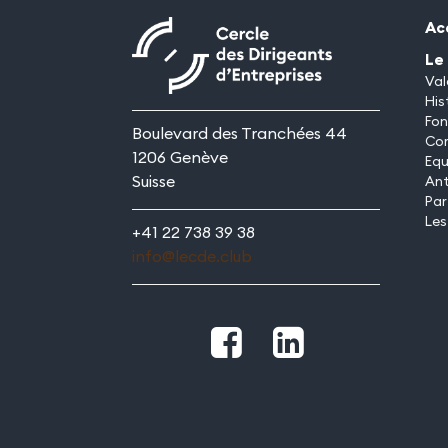
Ac
Le
Val
His
Fon
Boulevard des Tranchées 44
Co
1206 Genève
Equ
Suisse
An
Par
Les
+41 22 738 39 38
info@lecde.club