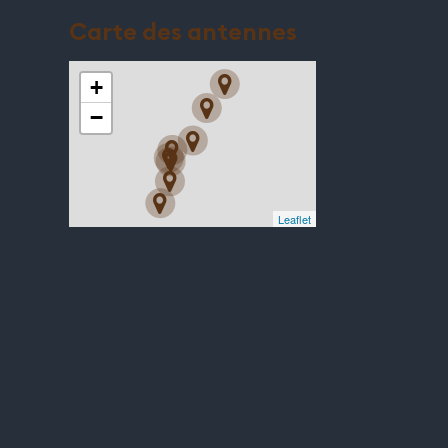
Carte des antennes
+
−
Leaflet