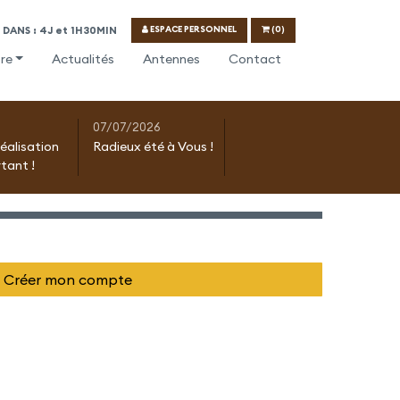
ESPACE PERSONNEL
(0)
DANS : 4J et 1H30MIN
re
Actualités
Antennes
Contact
07/07/2026
réalisation
Radieux été à Vous !
tant !
Créer mon compte