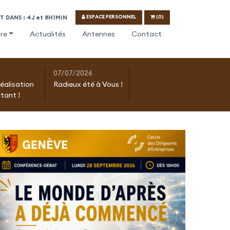
ESPACE PERSONNEL
(0)
 DANS : 4J et 8H1MIN
re
Actualités
Antennes
Contact
07/07/2026
réalisation
Radieux été à Vous !
tant !