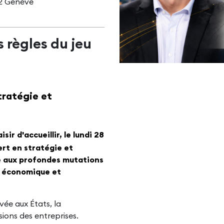
2 Genève
 règles du jeu
tratégie et
sir d'accueillir, le lundi 28
rt en stratégie et
e aux profondes mutations
t économique et
ée aux États, la
sions des entreprises.