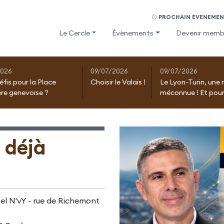
PROCHAIN EVENEMENT
Le Cercle
Évènements
Devenir memb
2026
09/07/2026
09/07/2026
éfis pour la Place
Choisir le Valais !
Le Lyon-Turin, une 
ère genevoise ?
méconnue ! Et pour
 déjà
el N'vY - rue de Richemont