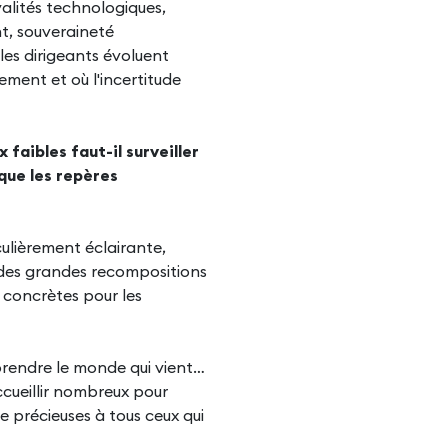
valités technologiques,
t, souveraineté
les dirigeants évoluent
ment et où l'incertitude
faibles faut-il surveiller
que les repères
culièrement éclairante,
 des grandes recompositions
 concrètes pour les
endre le monde qui vient…
ccueillir nombreux pour
re précieuses à tous ceux qui