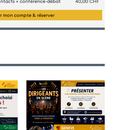
ontacts + conférence-débat
40,00 CHF
r mon compte & réserver