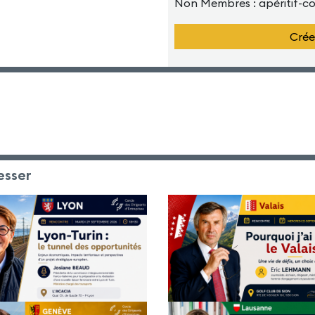
Non Membres : apéritif-c
Crée
esser