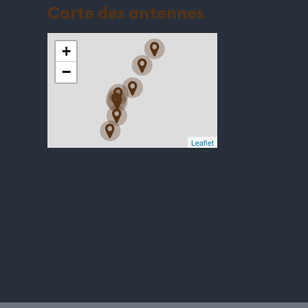
Carte des antennes
+
−
Leaflet