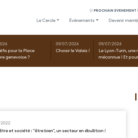
PROCHAIN EVENEMENT D
Le Cercle
Évènements
Devenir memb
2026
09/07/2026
09/07/2026
éfis pour la Place
Choisir le Valais !
Le Lyon-Turin, une 
ère genevoise ?
méconnue ! Et pour
/2022
tre et société : "être bien", un secteur en ébullition !