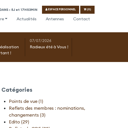
ESPACE PERSONNEL
(0)
ANS : 5J et 17H53MIN
re
Actualités
Antennes
Contact
07/07/2026
réalisation
Radieux été à Vous !
tant !
Catégories
Points de vue (1)
Reflets des membres : nominations,
changements (3)
Edito (29)