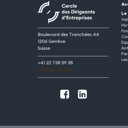
Ac
Le
Val
His
Fon
Boulevard des Tranchées 44
Co
1206 Genève
Equ
Suisse
An
Par
Les
+41 22 738 39 38
info@lecde.club