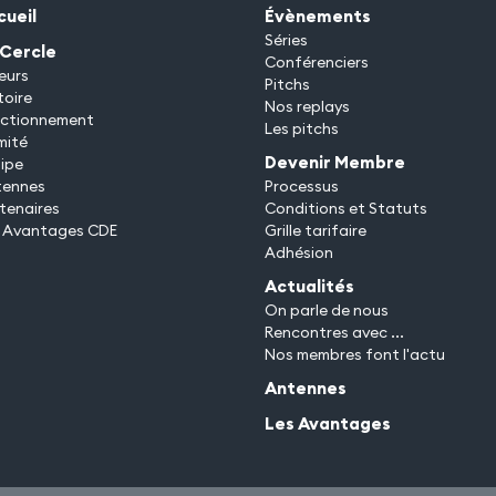
cueil
Évènements
Séries
 Cercle
Conférenciers
eurs
Pitchs
toire
Nos replays
ctionnement
Les pitchs
mité
Devenir Membre
ipe
tennes
Processus
tenaires
Conditions et Statuts
 Avantages CDE
Grille tarifaire
Adhésion
Actualités
On parle de nous
Rencontres avec ...
Nos membres font l'actu
Antennes
Les Avantages