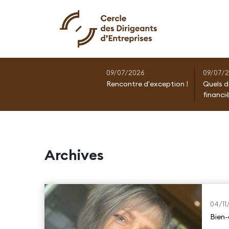
09/07/2026
09/07/
Rencontre d'exception !
Quels d
financi
Archives
04/11
Bien-ê